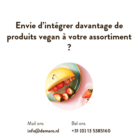
Spécialiste
du sur-
mesure
Envie d’intégrer davantage de
Qualité &
certification
produits vegan à votre assortiment
?
Nos
clients
Contact
Mail ons
Bel ons
info@demaro.nl
+31 (0) 13 5385160