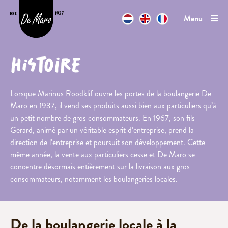
Ga naar inhoud
Menu
Bake-
Contact
off
Histoire
Pâtes et
appareils
Cookie
Lorsque Marinus Roodklif ouvre les portes de la boulangerie De
pucks
Maro en 1937, il vend ses produits aussi bien aux particuliers qu’à
Cookie
un petit nombre de gros consommateurs. En 1967, son fils
rolls
Gerard, animé par un véritable esprit d’entreprise, prend la
direction de l’entreprise et poursuit son développement. Cette
même année, la vente aux particuliers cesse et De Maro se
Vegan
concentre désormais entièrement sur la livraison aux gros
consommateurs, notamment les boulangeries locales.
Cookies
vegan
Cake
vegan
De la boulangerie locale à la