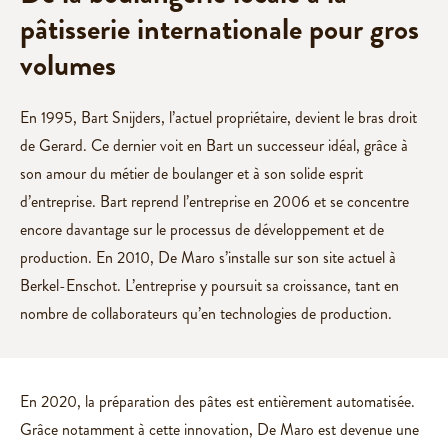
en
pâtisserie internationale pour gros
plaque
volumes
Salé
En 1995, Bart Snijders, l’actuel propriétaire, devient le bras droit
Appareil
de Gerard. Ce dernier voit en Bart un successeur idéal, grâce à
aux
son amour du métier de boulanger et à son solide esprit
légumes
d’entreprise. Bart reprend l’entreprise en 2006 et se concentre
Muffins
salés
encore davantage sur le processus de développement et de
production. En 2010, De Maro s’installe sur son site actuel à
Berkel-Enschot. L’entreprise y poursuit sa croissance, tant en
À
nombre de collaborateurs qu’en technologies de production.
propos
de
nous
En 2020, la préparation des pâtes est entièrement automatisée.
Histoire
Grâce notamment à cette innovation, De Maro est devenue une
Équipe