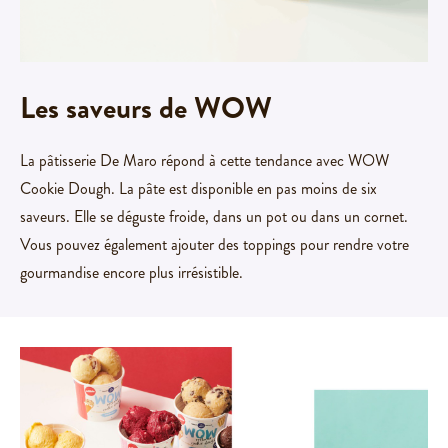
Spécialiste
du sur-
mesure
Qualité &
Les saveurs de WOW
certification
La pâtisserie De Maro répond à cette tendance avec WOW
Nos
Cookie Dough. La pâte est disponible en pas moins de six
clients
saveurs. Elle se déguste froide, dans un pot ou dans un cornet.
Vous pouvez également ajouter des toppings pour rendre votre
Contact
gourmandise encore plus irrésistible.