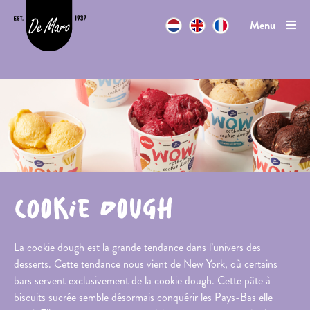
Ga naar inhoud
Menu
Bake-
Contact
off
Pâtes et
appareils
Cookie
pucks
Cookie
rolls
Cookie dough
Vegan
Cookies
La cookie dough est la grande tendance dans l’univers des
vegan
desserts. Cette tendance nous vient de New York, où certains
Cake
bars servent exclusivement de la cookie dough. Cette pâte à
vegan
biscuits sucrée semble désormais conquérir les Pays-Bas elle